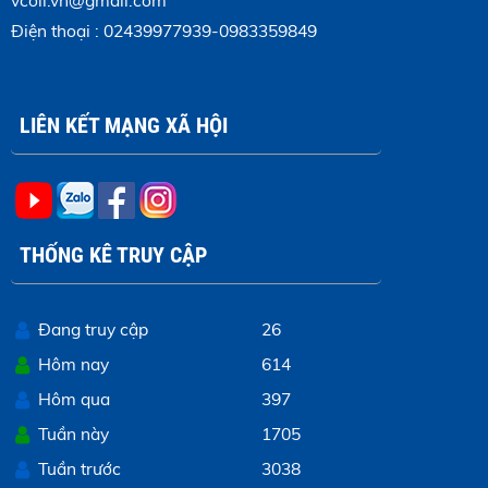
vcoil.vn@gmail.com
Điện thoại : 02439977939-0983359849
LIÊN KẾT MẠNG XÃ HỘI
THỐNG KÊ TRUY CẬP
Đang truy cập
26
Hôm nay
614
Hôm qua
397
Tuần này
1705
Tuần trước
3038