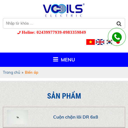
Holine: 02439977939-0983359849
MENU
Trang chủ
»
Biến áp
SẢN PHẨM
Cuộn chặn lõi DR 6x8