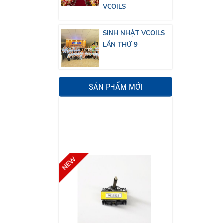
VCOILS
SINH NHẬT VCOILS
LẦN THỨ 9
SẢN PHẨM MỚI