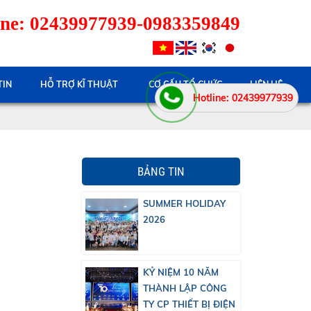
ne: 02439977939-0983359849
TIN
HỖ TRỢ KĨ THUẬT
CƠ CẤU TỔ CHỨC
LIÊN HỆ
Hotline: 02439977939
BẢNG TIN
SUMMER HOLIDAY
2026
KỶ NIỆM 10 NĂM
THÀNH LẬP CÔNG
TY CP THIẾT BỊ ĐIỆN