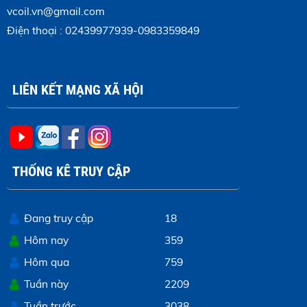
vcoil.vn@gmail.com
Điện thoại : 02439977939-0983359849
LIÊN KẾT MẠNG XÃ HỘI
THỐNG KÊ TRUY CẬP
Đang truy cập
18
Hôm nay
359
Hôm qua
759
Tuần này
2209
Tuần trước
3038