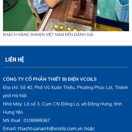
KHÁCH HÀNG SHIHEN VIỆT NAM ĐẾN ĐÁNH GIÁ
LIÊN HỆ
CÔNG TY CỔ PHẦN THIẾT BỊ ĐIỆN VCOILS
Địa chỉ: Số 40, Phố Vũ Xuân Thiều, Phường Phúc Lợi, Thành
phố Hà Nội
Nhà Máy: Lô số 3, Cụm CN Đông La, xã Đông Hưng, tỉnh
Hưng Yên
MS thuế : 0106999367
Email:
thachtuananh@vcoils.com.vn
hoặc 